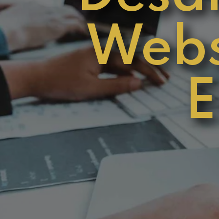
Webs
E