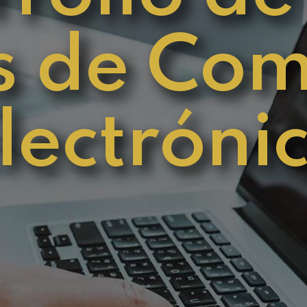
 de Com
lectróni