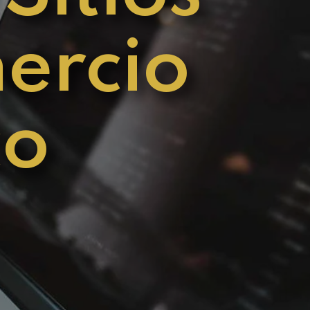
ercio
co